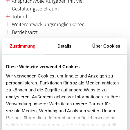
Anspruchsvolle Aufgaben mit viel
Gestaltungsspielraum
Jobrad
Weiterentwicklungsmöglichkeiten
Betriebsarzt
Firmenevents
Zustimmung
Details
Über Cookies
Haben wir dein Interesse geweckt? Dann freuen wir uns
auf deine Bewerbung, deine Gehaltsvorstellung und die
Diese Webseite verwendet Cookies
Info, wann du frühestmöglich bei uns anfangen kannst.
Wir verwenden Cookies, um Inhalte und Anzeigen zu
personalisieren, Funktionen für soziale Medien anbieten
JETZT BEWERBEN
zu können und die Zugriffe auf unsere Website zu
analysieren. Außerdem geben wir Informationen zu Ihrer
Doch nicht das Richtige?
Verwendung unserer Website an unsere Partner für
Schau dir gerne unsere anderen
soziale Medien, Werbung und Analysen weiter. Unsere
Partner führen diese Informationen möglicherweise mit
Stellenausschreibungen
an!
weiteren Daten zusammen, die Sie ihnen bereitgestellt