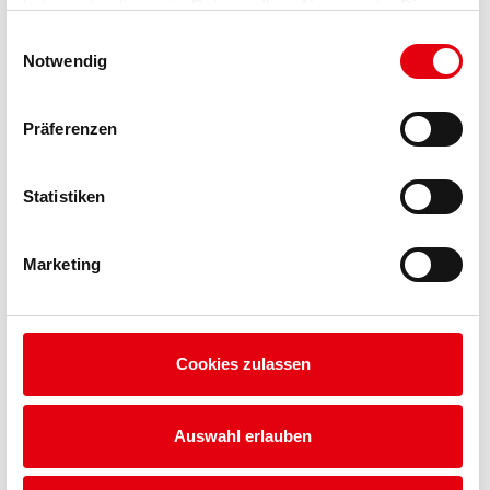
haben oder die sie im Rahmen Ihrer Nutzung der Dienste
gesammelt haben.
Einwilligungsauswahl
Notwendig
ÜBER UNS
WISSEN / GLOSSAR
Präferenzen
FAQ
Statistiken
KONTAKT
DATENSCHUTZ
Marketing
IMPRESSUM
Cookies zulassen
Auswahl erlauben