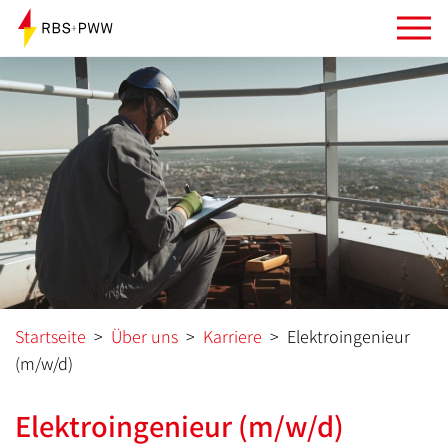
Startseite
>
Über uns
>
Karriere
>
Elektroingenieur
(m/w/d)
Elektroingenieur (m/w/d)