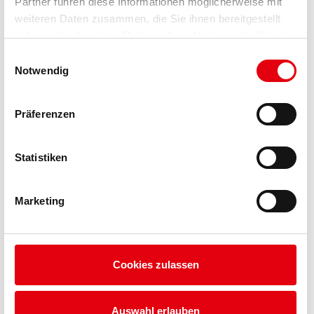
Partner führen diese Informationen möglicherweise mit
weiteren Daten zusammen, die Sie ihnen bereitgestellt
haben oder die sie im Rahmen Ihrer Nutzung der Dienste
gesammelt haben.
Einwilligungsauswahl
Notwendig
ÜBER UNS
WISSEN / GLOSSAR
Präferenzen
FAQ
Statistiken
KONTAKT
DATENSCHUTZ
Marketing
IMPRESSUM
Cookies zulassen
Auswahl erlauben